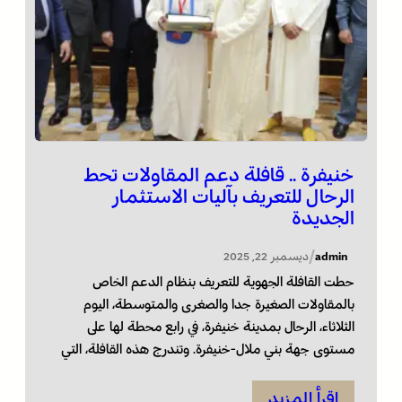
خنيفرة .. قافلة دعم المقاولات تحط
الرحال للتعريف بآليات الاستثمار
الجديدة
/
admin
ديسمبر 22, 2025
حطت القافلة الجهوية للتعريف بنظام الدعم الخاص
بالمقاولات الصغيرة جدا والصغرى والمتوسطة، اليوم
الثلاثاء، الرحال بمدينة خنيفرة، في رابع محطة لها على
مستوى جهة بني ملال-خنيفرة. وتندرج هذه القافلة، التي
أشرف على انطلاقتها عامل إقليم خنيفرة، محمد عادل
اهوران، وينظمها المركز الجهوي للاستثمار، في إطار تفعيل
اقرأ المزيد