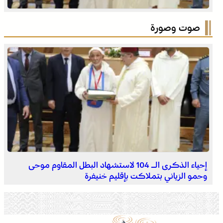
مراسيم تحية العلم الوطني احتفاءً بالذكرى السبعين لعيد
الإستقلال بخنيفرة
صوت وصورة
خنيفرة .. قافلة دعم المقاولات تحط الرحال للتعريف بآليات
الاستثمار الجديدة
إحياء الذكرى الـ 104 لاستشهاد البطل المقاوم موحى
وحمو الزياني بتملاكت بإقليم خنيفرة