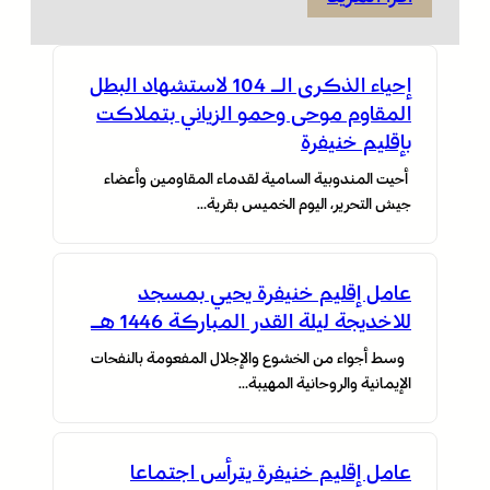
مقتضيات ميثاق الاستثمار الجديد الذي يروم، بالأساس،
دعم التنمية […]
إحياء الذكرى الـ 104 لاستشهاد البطل
المقاوم موحى وحمو الزياني بتملاكت
بإقليم خنيفرة
أحيت المندوبية السامية لقدماء المقاومين وأعضاء
جيش التحرير، اليوم الخميس بقرية…
عامل إقليم خنيفرة يحيي بمسجد
للاخديجة ليلة القدر المباركة 1446 هـ
وسط أجواء من الخشوع والإجلال المفعومة بالنفحات
الإيمانية والروحانية المهيبة…
عامل إقليم خنيفرة يترأس اجتماعا