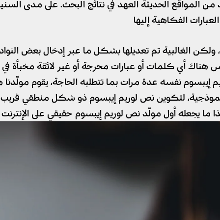
ث ستظهر العديد من المواقع الحديثة العهد في نتائج البحث. على 
عبارات الفكاهية إليها
 ولكن الغالبية تم تعديلها بشكل ما عبر إدخال بعض النوادر
يس هناك أي كلمات أو عبارات محرجة أو غير لائقة مخبأة ف
ريم إيبسوم نفسه عدة مرات بما تتطلبه الحاجة، يقوم مولّ
لنموذجية، لتكوين نص لوريم إيبسوم ذو شكل منطقي قريب إل
هذا ما يجعله أول مولّد نص لوريم إيبسوم حقيقي على الإنترنت