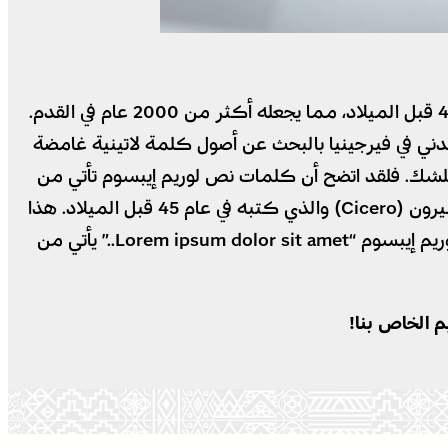
خلافاَ للإعتقاد السائد فإن لوريم إيبسوم ليس نصاَ عشوائياً، بل إن له جذور في الأدب اللاتيني الكلاسيكي منذ العام 45 قبل الميلاد، مما يجعله أكثر من 2000 عام في القدم.
اللاتينية في جامعة هامبدن-سيدني في فيرجينيا بالبحث عن أصول كلمة لاتينية غامضة
مصدر الغير قابل للشك. فلقد اتضح أن كلمات نص لوريم إيبسوم تأتي من
الأقسام 1.10.32 و 1.10.33 من كتاب “حول أقاصي الخير والشر” (de Finibus Bonorum et Malorum) للمفكر شيشيرون (Cicero) والذي كتبه في عام 45 قبل الميلاد. هذا
الكتاب هو بمثابة مقالة علمية مطولة في نظرية الأخلاق، وكان له شعبية كبيرة في عصر النهضة. السطر الأول من لوريم إيبسوم “Lorem ipsum dolor sit amet..” يأتي من
م الخاص بنا!