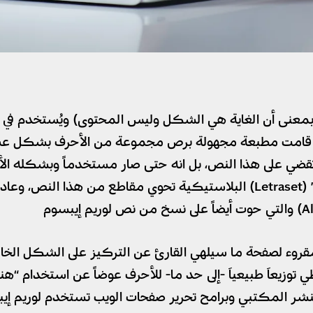
ببساطة نص شكلي (بمعنى أن الغاية هي الشكل وليس المحتوى) ويُستخ
قامت مطبعة مجهولة برص مجموعة من الأحرف بشكل عشوائ
 على هذا النص، بل انه حتى صار مستخدماً وبشكله الأصل
كبير في ستينيّات هذا القرن مع إصدار رقائق “ليتراسيت” (Letraset) البلاستيكية
روء لصفحة ما سيلهي القارئ عن التركيز على الشكل الخا
عطي توزيعاَ طبيعياَ -إلى حد ما- للأحرف عوضاً عن استخدام 
 النشر المكتبي وبرامح تحرير صفحات الويب تستخدم لوريم