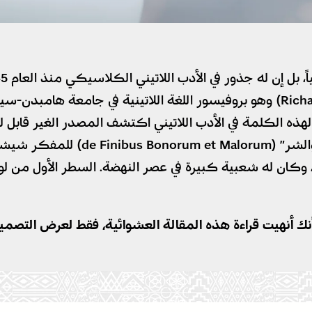
قام البروفيسور “ريتشارد ماك لينتوك” (Richard McClintock) وهو بروفيسور اللغة 
 وهي “consectetur”، وخلال تتبعه لهذه الكلمة في الأدب اللاتيني اكتشف ال
أنك أنهيت قراءة هذه المقالة العشوائية، فقط لعرض التصمي