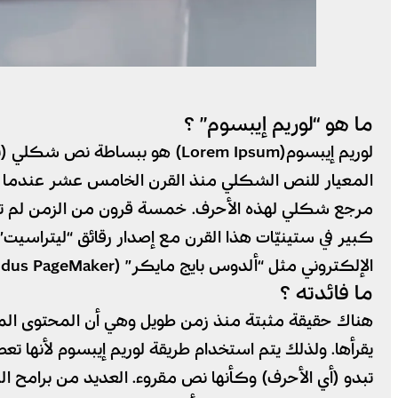
ما هو “لوريم إيبسوم” ؟
لوريم إيبسوم(Lorem Ipsum) هو 
المعيار للنص الشكلي منذ القرن الخامس عشر عندما 
مرجع شكلي لهذه الأحرف. خمسة قرون من الزمن لم تقضي
الإلكتروني مثل “ألدوس بايج مايكر” (Aldus PageMaker) والتي حوت أيضاً على نسخ من نص لوريم إيبسوم
ما فائدته ؟
هناك حقيقة مثبتة منذ زمن طويل وهي أن المحتوى المق
يقرأها. ولذلك يتم استخدام طريقة لوريم إيبسوم لأنها ت
تبدو (أي الأحرف) وكأنها نص مقروء. العديد من برامح