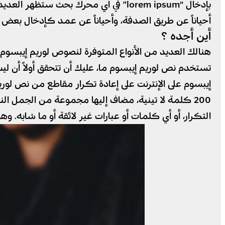
بإدخال “lorem ipsum” في أي محرك بح
أحياناً عن طريق الصدفة، وأحياناً عن عمد كإدخال بعض ال
أين أجده ؟
هنالك العديد من الأنواع المتوفرة لنصوص لوريم إيبسوم،
تستخدم نص لوريم إيبسوم ما، عليك أن تتحقق أولاً أن ل
إيبسوم على الإنترنت على إعادة تكرار مقاطع من نص لو
200 كلمة لا تينية، مضاف إليها مجموعة من الجمل ا
التكرار، أو أي كلمات أو عبارات غير لائقة أو ما شابه. و