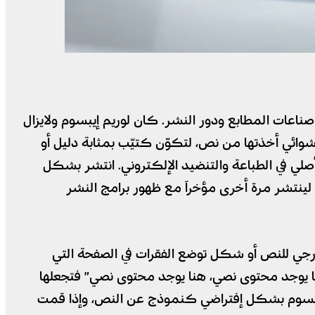
دم في صناعات المطابع ودور النشر. كان لوريم إيبسوم ولايزال
ي أخذتها من نص، لتكوّن كتيّب بمثابة دليل أو
ي في الطباعة والتنضيد الإلكتروني. انتشر بشكل
 تحوي مقاطع من هذا النص، وعاد لينتشر مرة أخرى مؤخراَ مع ظهور برامج النشر
رجي للنص أو شكل توضع الفقرات في الصفحة التي
“هنا يوجد محتوى نصي، هنا يوجد محتوى نصي” فتجعلها
 إيبسوم بشكل إفتراضي كنموذج عن النص، وإذا قمت