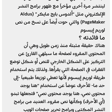
لينتشر مرة أخرى مؤخراَ مع ظهور برامج النشر
الإلكتروني مثل “ألدوس بايج مايكر” (Aldus
PageMaker) والتي حوت أيضاً على نسخ من نص
لوريم إيبسوم
ما فائدته ؟
هناك حقيقة مثبتة منذ زمن طويل وهي أن
المحتوى المقروء لصفحة ما سيلهي القارئ عن
التركيز على الشكل الخارجي للنص أو شكل توضع
الفقرات في الصفحة التي يقرأها. ولذلك يتم استخدام
طريقة لوريم إيبسوم لأنها تعطي توزيعاَ طبيعياَ -إلى
حد ما- للأحرف عوضاً عن استخدام “هنا يوجد
محتوى نصي، هنا يوجد محتوى نصي” فتجعلها تبدو
(أي الأحرف) وكأنها نص مقروء. العديد من برامح
النشر المكتبي وبرامح تحرير صفحات الويب