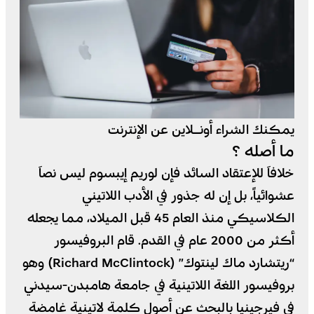
يمكنك الشراء أونـلاين عن الإنترنت
ما أصله ؟
خلافاَ للإعتقاد السائد فإن لوريم إيبسوم ليس نصاَ
عشوائياً، بل إن له جذور في الأدب اللاتيني
الكلاسيكي منذ العام 45 قبل الميلاد، مما يجعله
أكثر من 2000 عام في القدم. قام البروفيسور
“ريتشارد ماك لينتوك” (Richard McClintock) وهو
بروفيسور اللغة اللاتينية في جامعة هامبدن-سيدني
في فيرجينيا بالبحث عن أصول كلمة لاتينية غامضة