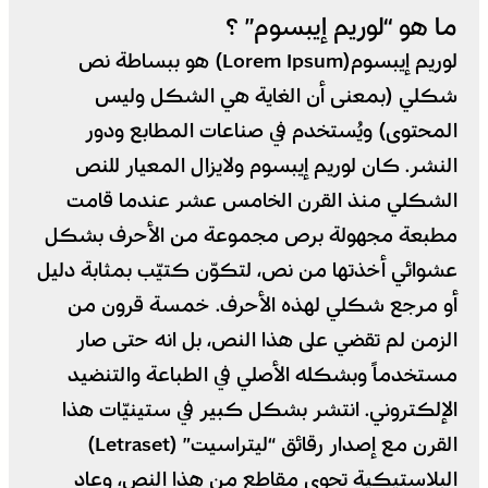
ما هو “لوريم إيبسوم” ؟
لوريم إيبسوم(Lorem Ipsum) هو ببساطة نص
شكلي (بمعنى أن الغاية هي الشكل وليس
المحتوى) ويُستخدم في صناعات المطابع ودور
النشر. كان لوريم إيبسوم ولايزال المعيار للنص
الشكلي منذ القرن الخامس عشر عندما قامت
مطبعة مجهولة برص مجموعة من الأحرف بشكل
عشوائي أخذتها من نص، لتكوّن كتيّب بمثابة دليل
أو مرجع شكلي لهذه الأحرف. خمسة قرون من
الزمن لم تقضي على هذا النص، بل انه حتى صار
مستخدماً وبشكله الأصلي في الطباعة والتنضيد
الإلكتروني. انتشر بشكل كبير في ستينيّات هذا
القرن مع إصدار رقائق “ليتراسيت” (Letraset)
البلاستيكية تحوي مقاطع من هذا النص، وعاد