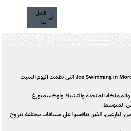
اتصل
بنا
تبارى أكثر من 120 سباحا متمرسا في المياه الباردة ببحيرة أكلمام أزكزا في إطار النسخة السادسة من تظاهرة Ice Swimming in Morocco، التي نظمت اليوم السبت
يقيا والمملكة المتحدة والتشيك ولوكسمبورغ
ين البارعين، الذين تنافسوا على مسافات مختلفة تتراوح