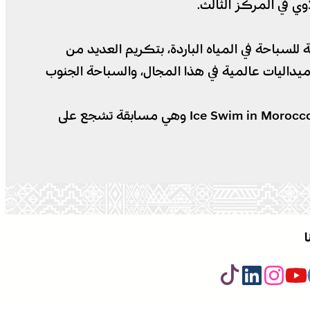
في أجندة الجمعية الدولية للسباحة في المياه الباردة، بتكريم العديد من
ميداليات عالمية في هذا المجال، والسباحة الجنوب
ونظمت الجمعية المغربية رياضة وطبيعة، بشراكة مع الجامعة الملكية المغربية للسباحة، النسخة السادسة من Ice Swim in Morocco وهي مسابقة تشجع على
ا