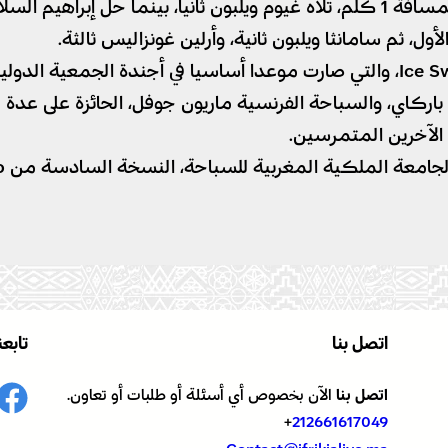
ي المركز الثالث.
ل، ثم سامانثا ويلبون ثانية، وأرلين غونزاليس ثالثة.
وتميزت النسخة السادسة من تظاهرة Ice Swim in Morocco، والتي صارت موعدا أساسيا 
اركاي، والسباحة الفرنسية ماريون جوفل، الحائزة على عدة 
ن الآخرين المتمرسين.
اتصل بنا
تابعن
اتصل بنا
الآن بخصوص أي أسئلة أو طلبات أو تعاون.
+
212661617049