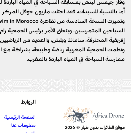
وفاز جيمس ليتش بمسابقة السباحة في المياه الباردة لمسافة 1 كلم، تلاه غيوم ويلبون ثانيا، بينما حل إبراهيم السلاوي ف
أما بالنسبة للسيدات، فقد احتلت ماريون جوفل المركز الأو
السباحين المتمرسين، ويتعلق الأمر برئيس الجمعية رام ب
إفريقية المحترفة، سامانثا ويلبتن، والعديد من الرياضيي
ممارسة السباحة في المياه الباردة بالمغرب.
الروابط
الصفحة الرئيسية
معلومات عنا
موقع الطائرات بدون طيار © 2026