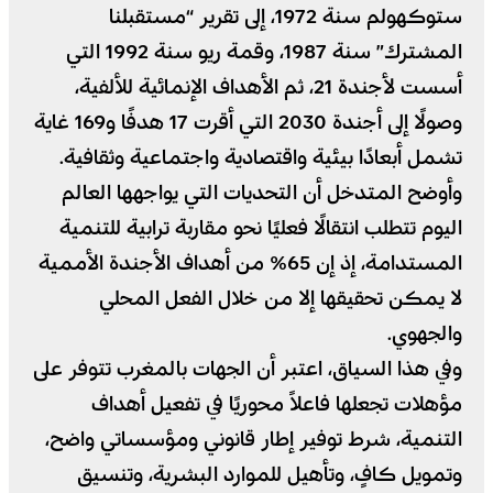
ستوكهولم سنة 1972، إلى تقرير “مستقبلنا
المشترك” سنة 1987، وقمة ريو سنة 1992 التي
أسست لأجندة 21، ثم الأهداف الإنمائية للألفية،
وصولًا إلى أجندة 2030 التي أقرت 17 هدفًا و169 غاية
تشمل أبعادًا بيئية واقتصادية واجتماعية وثقافية.
وأوضح المتدخل أن التحديات التي يواجهها العالم
اليوم تتطلب انتقالًا فعليًا نحو مقاربة ترابية للتنمية
المستدامة، إذ إن 65% من أهداف الأجندة الأممية
لا يمكن تحقيقها إلا من خلال الفعل المحلي
والجهوي.
وفي هذا السياق، اعتبر أن الجهات بالمغرب تتوفر على
مؤهلات تجعلها فاعلاً محوريًا في تفعيل أهداف
التنمية، شرط توفير إطار قانوني ومؤسساتي واضح،
وتمويل كافٍ، وتأهيل للموارد البشرية، وتنسيق