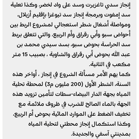
إنجاز سدي تاغزيرت وسد على واد لخضر، وكذا تعلية
سد إمفوت وبرمجة إنجاز سد تيوغزا بإقليم أزيلال،
ومواصلة أشغال شطر استعجالي لمشروع الربط بين
أحواض سبو وأبي رقراق وأم الربيع، والتي تتعلق بربط
سد الحراسة بحوض سبو، بسد سيدي محمد بن
عبد الله بحوض أبي رقراق والشاوية ، بصبيب 15 متر
مكعب في الثانية.
كما يهم الأمر مسألة الشروع في إنجاز ، أواخر هذه
السنة، الشطر الأول (200 مليون م3) لمحطة تحلية
المياه بجهة الدار البيضاء-سطات لتأمين تزويد هذه
الجهة بالماء الصالح للشرب في ظروف ملائمة مع
تخفيف الضغط على الموارد المائية بحوض أم الربيع،
وكذا استكمال إنجاز محطتي لتحلية المياه
بمدينتي آسفي والجديدة.