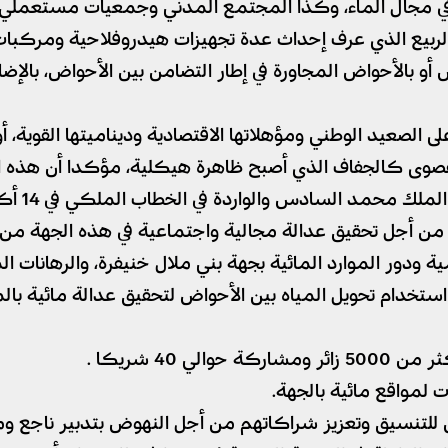
في مجال الماء، وكذا المجتمع المدني وجمعيات مستعملي ا
م الربيع الذي عرف إحداث عدة تجهيزات هيدروفلاحية ومركبا
و بالأحواض المجاورة في إطار التضامن بين الأحواض، بالإضا
 الصعيد الوطني ومؤهلاتها الاقتصادية وديناميتها القوية، 
القصوى كالجفاف الذي أصبح ظاهرة هيكلية، مؤكدا أن هذه الو
حمد السادس والواردة في الخطاب الملكي في 14 أكتوبر 2022.
 من أجل تحقيق عدالة مجالية واجتماعية في هذه الجهة من 
ودور الموارد المائية بجهة بني ملال خنيفرة، والرهانات ال
ة استخدام تحويل المياه بين الأحواض لتحقيق عدالة مائية ب
40 شريكا .
لمواقع مائية بالجهة.
نسيق وتعزيز شراكاتهم من أجل النهوض بتدبير ناجع ومستدا