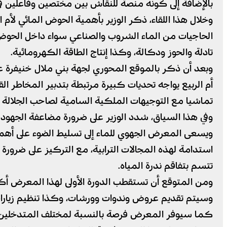
بالإضافة إلى كونه منصة للنقاش بين مختصين وفاعلين 
وخلال هذا اللقاء، ذكر الوزير بأهمية الحوض المائي لأ
الحاجيات من الماء الشروب والصناعي سواء داخل الحوض أ
تادلة والحوز ودكالة، وكذا إنتاج الطاقة الكهرومائية.
وبعد أن ذكر بالموقع المحوري لجهة بني ملال خنيفرة على
أم الربيع يواجه تحديات كبيرة مرتبطة بتدبير المخاطر 
تماشيا مع التوجيهات الملكية السامية لصاحب الجلالة الملك م
وفي هذا السياق، شدد الوزير على ضرورة مضاعفة الجهود
ويسعى المعرض الجهوي للماء إلى تسليط الضوء على أهمية 
استدامة لهذه المجالات الترابية، مع التركيز على ضرور
تتسم بتفاقم ندرة المياه.
ومن المتوقع أن تستقطب الدورة الأولى لهذا المعرض أكثر من 5000 زائر ومشاركة حوالي 
وسيتم تقديم عروض وندوات وورشات، وكذا تنظيم زيارات 
كما سيوفر المعرض فرصة بالنسبة لمختلف المتدخلين للت