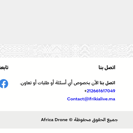
اتصل بنا
تابعن
اتصل بنا
الآن بخصوص أي أسئلة أو طلبات أو تعاون.
+
212661617049
Contact@ifrikialive.ma
جميع الحقوق محفوظة © Africa Drone