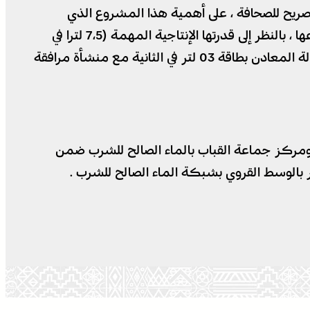
 تصريح للصحافة ، على أهمية هذا المشروع الذي
سيمكن من تحسين جودة المياه الموزعة لساكنة جماعة القباب ، حيث أن هذه المحطة الرائدة تعد فريدة من نوعها ، بالنظر إلى قدرتها الإنتاجية المهمة (7،5 لترا في
الثانية) والتقنيات الحديثة المعتمدة في معالجة وتحلية المياه (التناضح العكسي ) حيث تتوفر على محطة متنقلة لإزالة المعادن بطاقة 03 لتر في الثانية مع منشأة مرافقة
 ومركز جماعة القباب بالماء الصالح للشرب ضمن
ر بالوسط القروي بشبكة الماء الصالح للشرب .