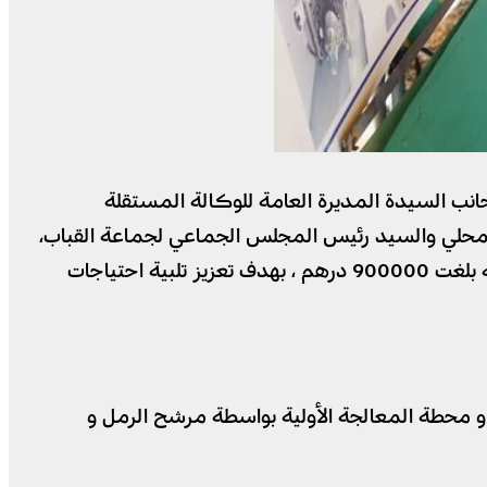
انب السيدة المديرة العامة للوكالة المستقلة
المحلي والسيد رئيس المجلس الجماعي لجماعة القباب،
بالإضافة إلى رؤساء المصالح الخارجية والأمنية والعسكرية ، و عدد من المنتخبين، وشخصيات أخرى، بتكلفة إجمالية بلغت 900000 درهم ، بهدف تعزيز تلبية احتياجات
؛ و محطة المعالجة الأولية بواسطة مرشح الرمل و