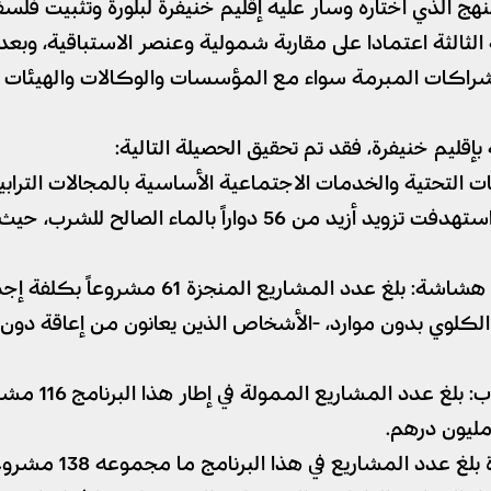
نهج الذي اختاره وسار عليه إقليم خنيفرة لبلورة وتثبيت فل
 الثالثة اعتمادا على مقاربة شمولية وعنصر الاستباقية، وب
للشراكات المبرمة سواء مع المؤسسات والوكالات والهيئات ال
إقليم خنيفرة، فقد تم تحقيق الحصيلة التالية:
ت التحتية والخدمات الاجتماعية الأساسية بالمجالات الترابية
ور الكلوي بدون موارد، -الأشخاص الذين يعانون من إعاقة دو
البرنامج ما مجموعه 138 مشروعا باعتمادات مالية ناهزت 79.88 مليون درهم.