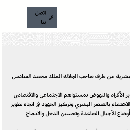
اتصل
بنا
طنية للتنمية البشرية من طرف صاحب الجلالة الملك محمد السادس
طوير الأفراد والنهوض بمستواهم الاجتماعي والاقتصادي
 لسنتي 2018 و2019، والتي أكدت كلها على ضرورة الاهتمام بالعنصر البشري وتركيز الجهود في اتجاه تطوير
أوضاع الأجيال الصاعدة وتحسين الدخل والادماج