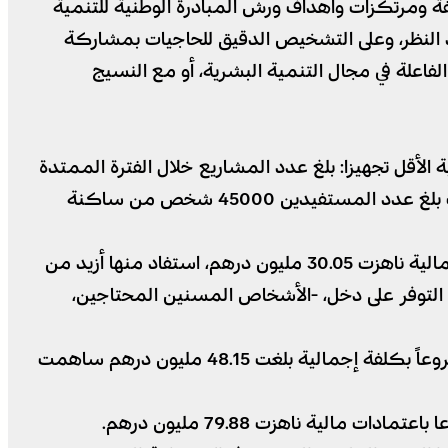
سفة ومرتكزات وأهداف ورش المبادرة الوطنية للتنمية
عد النظر، وعلى التشخيص الدقيق للحاجيات بمشاركة
فاعلة في مجال التنمية البشرية، أو مع النسيج
 الأقل تجهيزا: بلغ عدد المشاريع خلال الفترة الممتدة
من 2019 إلى متم سنة 2022 ما مجموعه 43 مشروعاً، استهدفت تزويد أزيد من 56 دواراً بالماء الصالح للشرب، حيث بلغ عدد المستفيدين 45000 شخص من ساكنة
أما البرنامج الثاني: الخاص بمواكبة الأشخاص في وضعية هشاشة: بلغ عدد المشاريع المنجزة 61 مشروعاً بكلفة إجمالية ناهزت 30.05 مليون درهم، استفاد منها أزيد من
ن التوفر على دخل، -الأشخاص المسنين المحتاجين،
البرنامج الثالث: تحسين الدخل والإدماج الاقتصادي للشباب: بلغ عدد المشاريع الممولة في إطار هذا البرنامج 116 مشروعاً بكلفة إجمالية بلغت 48.15 مليون درهم ساهمت