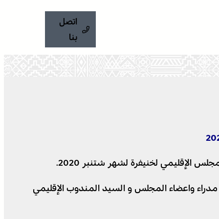
اتصل
بنا
أول لرئيس المجلس الإقليمي السيد حميد البابور، والكاتب العام لعمالة خنيفرة ٬ والسادة مدراء واعضاء المجلس و السيد المندوب الإقليمي