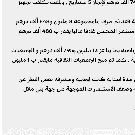
وزعت على 40 مشروعا بتكلفة بلغت 25 مليون و306 ألف درهم ٬ أما فيما يخص قطاع الصحة فتم رصد 16 مليون و748 ألف درهم لإنجاز 5 مشاريع ٬ وبلغت تكلفت تجهيز
أما فيما يخص قطاع التعليم ٬ فقد كلف 11 مليون و96 ألف درهم بتمويل 27 مشروعا وبخصوص قطاع الرياضة والثقافة فقد ثم صرف مامجموعه 8 مليون و848 ألف درهم
لتمويل 26 مشروعا٬ اما فيما يهم قطاع الدراسات والمساعدات التقنية فبلغ حوالي 5 مليون و846 ألف درهم ٬ كما استثمر المجلس غلافا ماليا يقدر ب 480 ألف درهم
وبخصوص الدعم الموجه للجمعيات فقد بلغ مامجموعه 27 مليون و636 ألف درهم موزعة على الأندية والجمعيات الرياضية بما يناهز 13 مليون و795 ألف درهم و الجمعيات
الاجتماعية بمبلغ 10 مليون و376 ألف درهم ٬ وتخصيص حوالي 1 مليون و917 ألف درهم لمؤسسات الرعاية الاجتماعية ٬ كما ثم منح الجمعيات الثقافية مايقدر ب 1 مليون
 مدة انتدابه كانت إيجابية ومشرفة بعض النظر عن
ية وضعف الاستثمارات الموجهة من جهة بني ملال