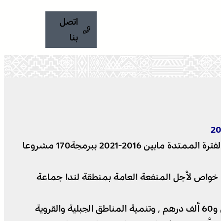
اتصل
بنا
عقد مجلس إقليم خنيفرة، اليوم الإثنين، دورته العادية لشهر يونيو، تمت خلالها تقديم حصيلة تدخلات المجلس خلال الفترة الممتدة مابين 2016-2021 ببرمجة170 مشروعا
ن خواص لأجل المنفعة العامة بمنطقة لندا جماعة
وتتوزع مشاريع برنامج التأهيل والتنمية بالإقليم على إعادة التأهيل الحضري بإنجاز52 مشروعا بما مجموعه 66 مليون و60 ألف درهم ٬ وتنمية المناطق الجبلية والقروية