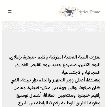
تخطى
إلى
المحتوى
تعززت البنية التحتية الطرقية بإقليم خنيفرة، بإطلاق،
اليوم الاثنين، مشروع جديد يروم تقليص الفوارق
المجالية والاجتماعية.
وهكذا، أعطى وزير التجهيز والماء، نزار بركة، الذي
كان مرفوقا بوالي جهة بني ملال-خنيفرة، وعامل
إقليم خنيفرة، ومنتخبين، انطلاقة أشغال توسيع
وتقوية الطريق الوطنية رقم 8 الرابطة بين البرج